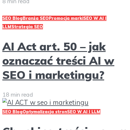
8 min read
SEO Blog
Branża SEO
Promocja marki
SEO W AI I
LLM
Strategia SEO
AI Act art. 50 – jak
oznaczać treści AI w
SEO i marketingu?
18 min read
SEO Blog
Optymalizacja stron
SEO W AI I LLM