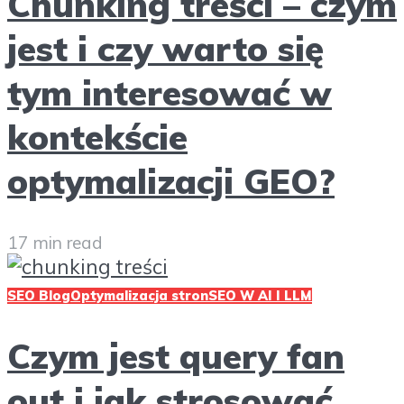
Chunking treści – czym
jest i czy warto się
tym interesować w
kontekście
optymalizacji GEO?
17 min read
SEO Blog
Optymalizacja stron
SEO W AI I LLM
Czym jest query fan
out i jak strosować