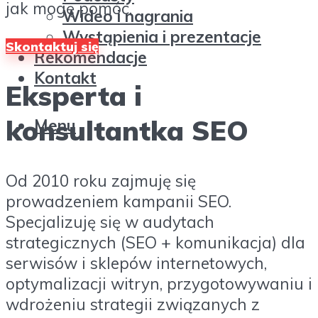
jak mogę pomóc.
Wideo i nagrania
Wystąpienia i prezentacje
Skontaktuj się
Rekomendacje
Kontakt
Eksperta i
konsultantka SEO
Menu
Od 2010 roku zajmuję się
prowadzeniem kampanii SEO.
Specjalizuję się w audytach
strategicznych (SEO + komunikacja) dla
serwisów i sklepów internetowych,
optymalizacji witryn, przygotowywaniu i
wdrożeniu strategii związanych z