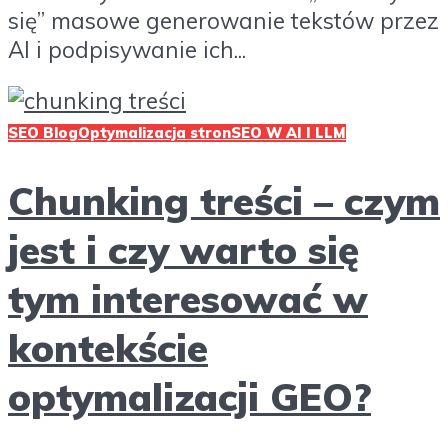
się” masowe generowanie tekstów przez
AI i podpisywanie ich...
SEO Blog
Optymalizacja stron
SEO W AI I LLM
Chunking treści – czym
jest i czy warto się
tym interesować w
kontekście
optymalizacji GEO?