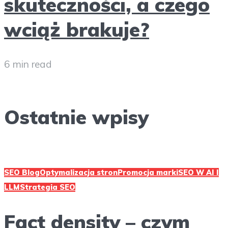
skuteczności, a czego
wciąż brakuje?
6 min read
Ostatnie wpisy
SEO Blog
Optymalizacja stron
Promocja marki
SEO W AI I
LLM
Strategia SEO
Fact density – czym