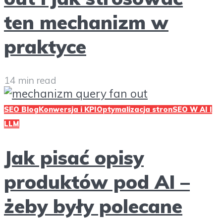
ten mechanizm w
praktyce
14 min read
SEO Blog
Konwersja i KPI
Optymalizacja stron
SEO W AI I
LLM
Jak pisać opisy
produktów pod AI –
żeby były polecane