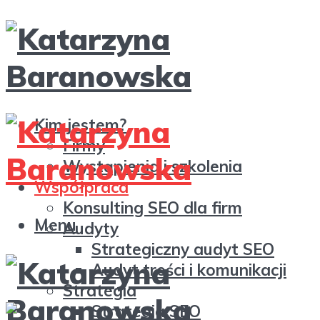
Kim jestem?
Firmy
Wystąpienia i szkolenia
Współpraca
Konsulting SEO dla firm
Menu
Audyty
Strategiczny audyt SEO
Audyt treści i komunikacji
Strategia
Strategia SEO