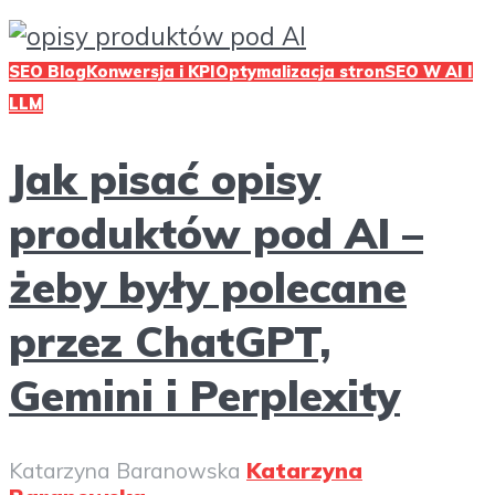
SEO Blog
Konwersja i KPI
Optymalizacja stron
SEO W AI I
LLM
Jak pisać opisy
produktów pod AI –
żeby były polecane
przez ChatGPT,
Gemini i Perplexity
Katarzyna Baranowska
Katarzyna