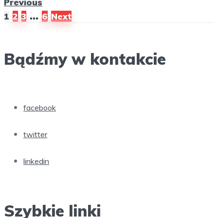
Previous
Stronicowanie
…
1
2
3
6
Next
wpisów
Bądźmy w kontakcie
facebook
twitter
linkedin
Szybkie linki