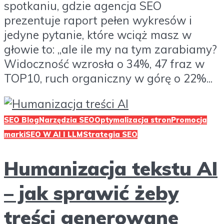
spotkaniu, gdzie agencja SEO
prezentuje raport pełen wykresów i
jedyne pytanie, które wciąż masz w
głowie to: „ale ile my na tym zarabiamy?
Widoczność wzrosła o 34%, 47 fraz w
TOP10, ruch organiczny w górę o 22%...
SEO Blog
Narzędzia SEO
Optymalizacja stron
Promocja
marki
SEO W AI I LLM
Strategia SEO
Humanizacja tekstu AI
– jak sprawić żeby
treści generowane